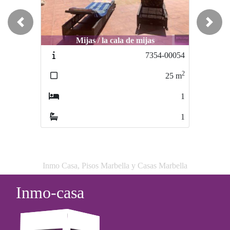
Previous
Next
Mijas / la cala de mijas
Casares / CAMPO
7354-00054
7435-00045
2
2
25
m
55
m
1
0
1
1
Inmo Casa, Pisos Marbella y Casas Marbella
Inmo-casa