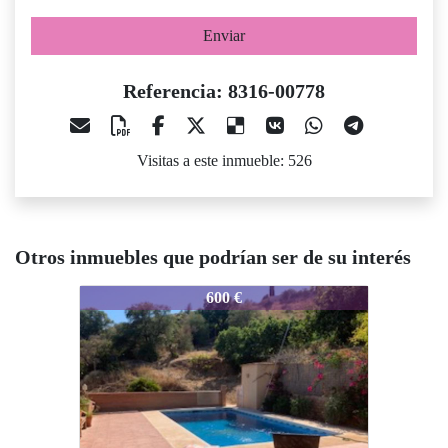
Enviar
Referencia: 8316-00778
Visitas a este inmueble: 526
Otros inmuebles que podrían ser de su interés
8316-00778
8316-00778
83
600 €
500 €