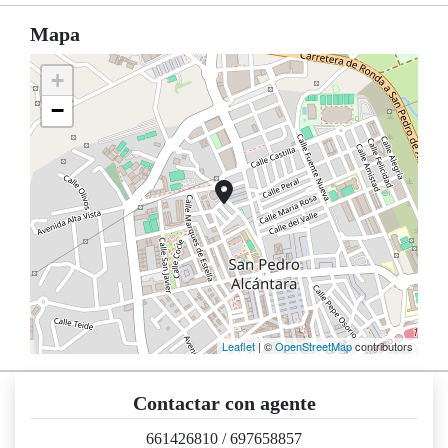
Mapa
+
−
Leaflet
| ©
OpenStreetMap
contributors
Contactar con agente
661426810
/
697658857