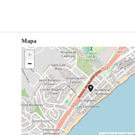
Mapa
+
−
Leaflet
| ©
OpenStreet