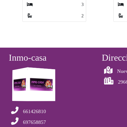
1
1
1
1
Inmo-casa
Direcc
Nuev
296
661426810
697658857