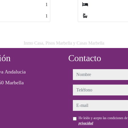
0
0
1
1
Inmo Casa, Pisos Marbella y Casas Marbella
ión
Contacto
a Andalucia
nombre
60 Marbella
teléfono
e-mail
He leído y acepto las condiciones d
privacidad