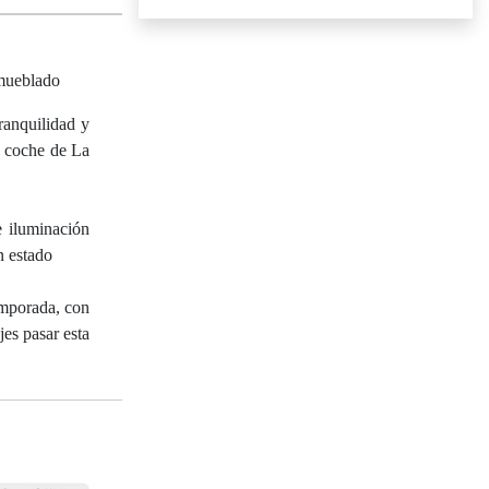
amueblado
ranquilidad y
n coche de La
e iluminación
n estado
emporada, con
es pasar esta