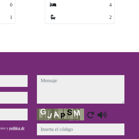
4
4
1
1
2
2
1
1
mensaje
Captcha
e uso y
política de