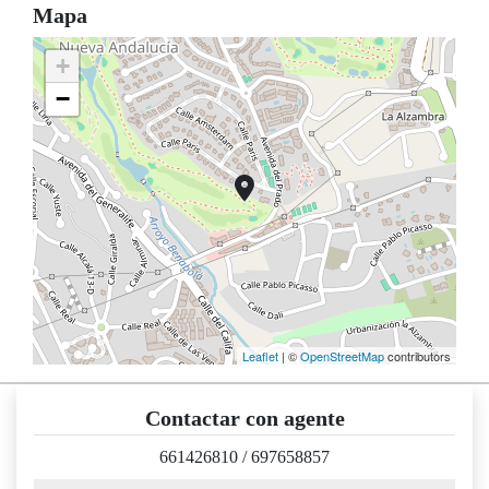
Mapa
+
−
Leaflet
| ©
OpenStreetMap
contributors
Contactar con agente
661426810
/
697658857