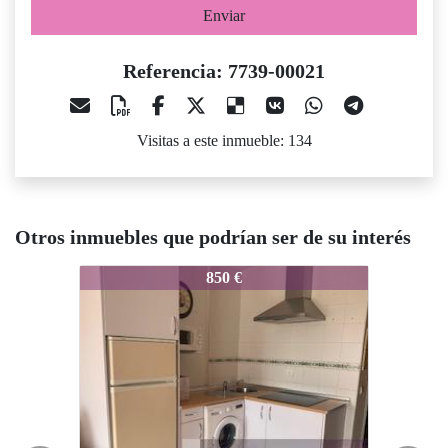
Enviar
Referencia: 7739-00021
Visitas a este inmueble: 134
Otros inmuebles que podrían ser de su interés
7739-00021
7739-00021
7
850 €
950 €