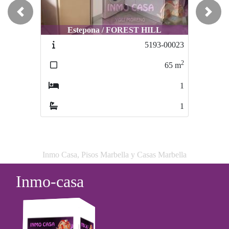
Previous
Next
Estepona / FOREST HILL
Marbella / PUENTE ROMANO
5193-00023
3366-847939544
2
2
65
m
70
m
1
1
1
1
Inmo Casa, Pisos Marbella y Casas Marbella
Inmo-casa