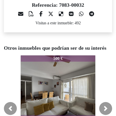
Referencia: 7083-00032
Visitas a este inmueble: 492
Otros inmuebles que podrían ser de su interés
7083-00032
7083-00032
7
500 €
950 €
Previous
Next