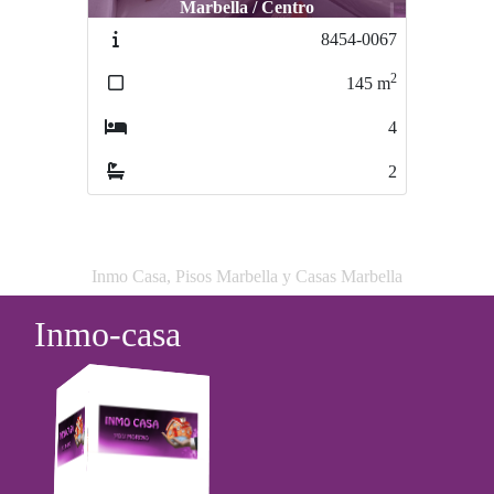
Marbella / Centro
Marbella / CENTRO
8454-0067
7670-00021
2
2
145
m
48
m
4
0
2
1
Inmo Casa, Pisos Marbella y Casas Marbella
Inmo-casa