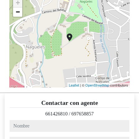
+
−
Leaflet
| ©
OpenStreetMap
contributors
Contactar con agente
661426810
/
697658857
nombre