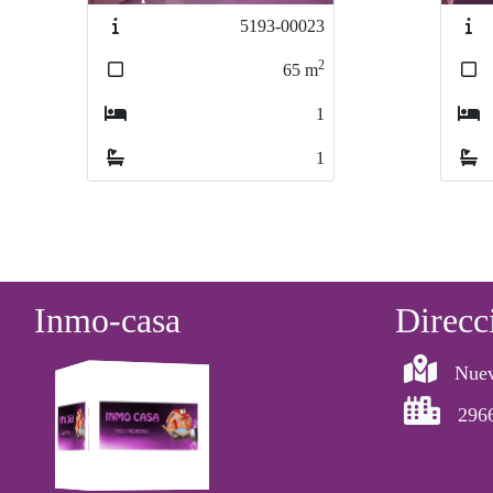
5193-00023
3366-
3366
2
65
m
1
1
Inmo-casa
Direcc
Nuev
296