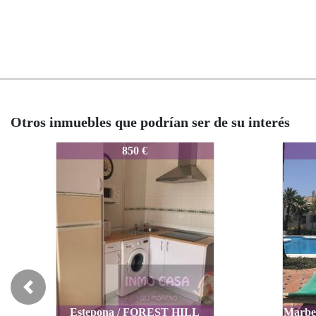
Otros inmuebles que podrían ser de su interés
40-00654
8440-00654
8440-00654
850 €
950 €
950 €
Previous
Estepona / FOREST HILL
Marbella / PUENT
Marbella / PUEN