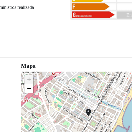
ministros realizada
En
Mapa
+
−