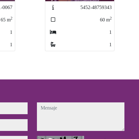
5452-48759343
5452-48759343
2
2
60
60
m
m
1
1
1
1
mensaje