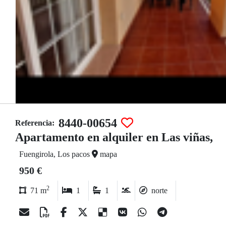
8440-00654
Referencia:
Apartamento en alquiler en Las viñas,
Fuengirola, Los pacos
mapa
950 €
2
71 m
1
1
norte