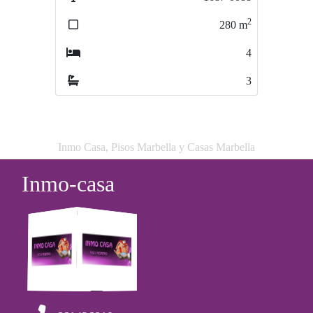
2
2
280
m
85
m
4
2
3
2
Inmo Casa, Pisos Marbella y Casas Marbella
Inmo-casa