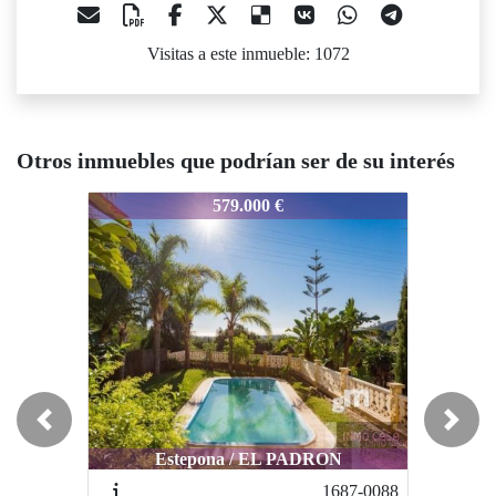
Visitas a este inmueble: 1072
Otros inmuebles que podrían ser de su interés
242-00307
242-00307
242-0
579.000 €
475.000 €
Previous
Next
Estepona / EL PADRON
Marbella / ARCO DE MARBELLA
Mar
1687-0088
1664-001123