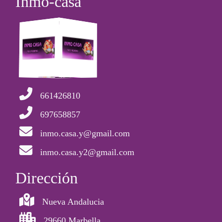
Inmo-casa
661426810
697658857
inmo.casa.y@gmail.com
inmo.casa.y2@gmail.com
Dirección
Nueva Andalucia
29660 Marbella