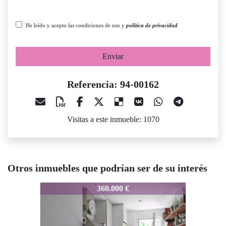
He leído y acepto las condiciones de uso y
política de privacidad
Enviar
Referencia: 94-00162
Visitas a este inmueble: 1070
Otros inmuebles que podrían ser de su interés
94-00162
94-00162
94
360.000 €
315.000 €