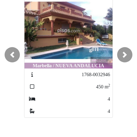
Previous
Next
Marbella / NUEVA ANDALUCIA
Marbella / Nueva Andalucia
1768-0032946
8256-0052
2
2
450
m
200
m
4
6
4
3