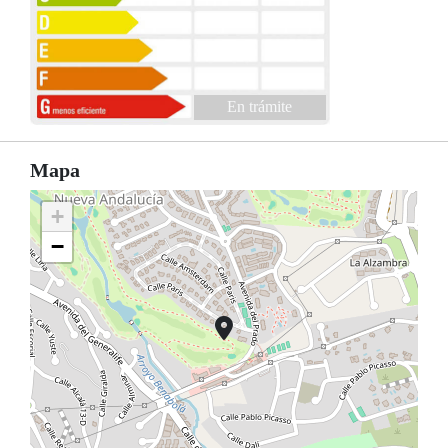
En trámite
Mapa
+
−