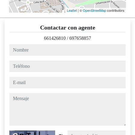
Leaflet
| ©
OpenStreetMap
contributors
Contactar con agente
661426810
/
697658857
nombre
teléfono
e-mail
mensaje
Captcha