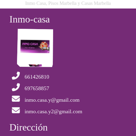
Inmo Casa, Pisos Marbella y Casas Marbella
Inmo-casa
661426810
697658857
inmo.casa.y@gmail.com
inmo.casa.y2@gmail.com
Dirección