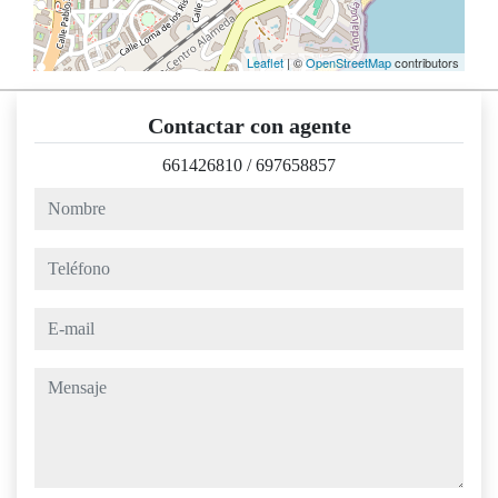
Leaflet
| ©
OpenStreetMap
contributors
Contactar con agente
661426810
/
697658857
nombre
teléfono
e-mail
mensaje