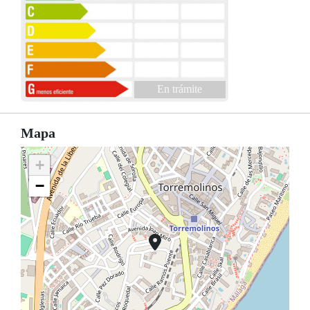
En trámite
Mapa
+
−