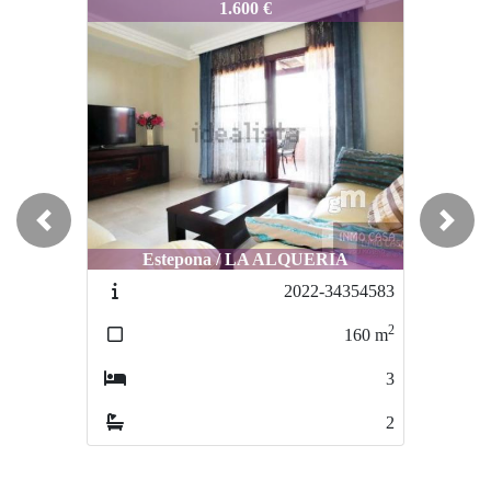
8411-0088
8411-0088
1.600 €
1.590 €
Previous
Next
Estepona / LA ALQUERIA
Estepona / ATALAYA
2022-34354583
2785-23987598233
2
2
160
m
230
m
3
5
2
2