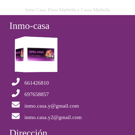
Inmo Casa, Pisos Marbella y Casas Marbella
Inmo-casa
661426810
697658857
inmo.casa.y@gmail.com
inmo.casa.y2@gmail.com
Dirección