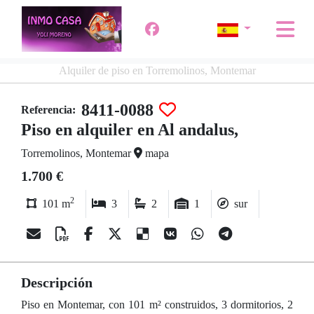
Alquiler de piso en Torremolinos, Montemar
8411-0088
Referencia:
Piso en alquiler en Al andalus,
Torremolinos, Montemar
mapa
1.700 €
2
101 m
3
2
1
sur
Descripción
Piso en Montemar, con 101 m² construidos, 3 dormitorios, 2