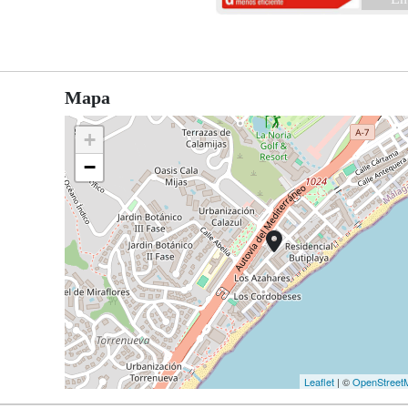
Mapa
+
−
Leaflet
| ©
OpenStreet