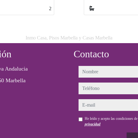
2
2
Inmo Casa, Pisos Marbella y Casas Marbella
ión
Contacto
a Andalucia
nombre
60 Marbella
teléfono
e-mail
He leído y acepto las condiciones d
privacidad