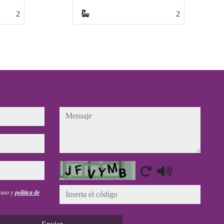
2
2
2
2
mensaje
Captcha
e uso y
política de