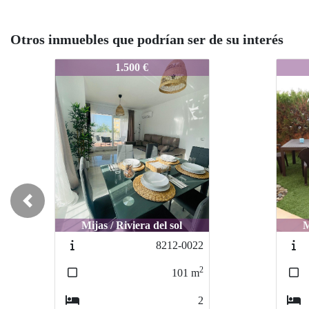
Otros inmuebles que podrían ser de su interés
8185-0032
8185-
8185
1.500 €
Previous
Mijas / Riviera del sol
M
8212-0022
2
101
m
2