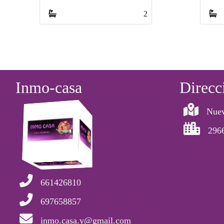
2
Inmo-casa
Direcc
Nuev
296
661426810
697658857
inmo.casa.y@gmail.com