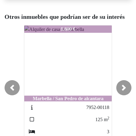
Otros inmuebles que podrían ser de su interés
8118-00789
8118-00789
1.600 €
2.250 €
Previous
Next
Marbella / SAN PEDRO DE
Marbella / San Pedro de alcantara
ALCANTARA
7952-00118
7796-0003
2
125
m
160
3