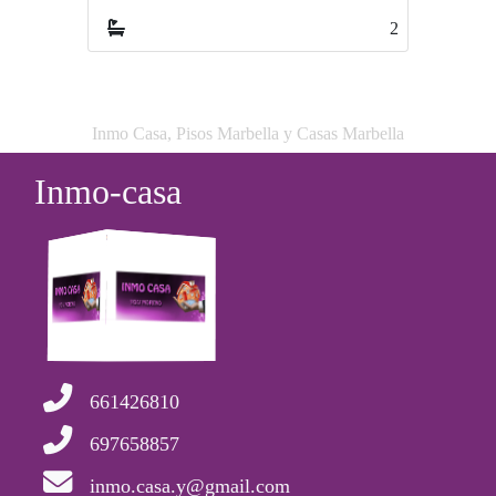
2
Inmo Casa, Pisos Marbella y Casas Marbella
Inmo-casa
661426810
697658857
inmo.casa.y@gmail.com