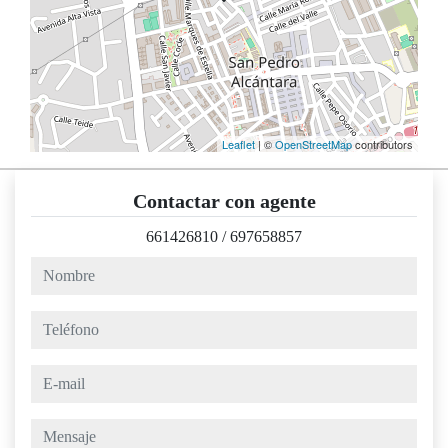
Leaflet
| ©
OpenStreetMap
contributors
Contactar con agente
661426810
/
697658857
nombre
teléfono
e-mail
mensaje