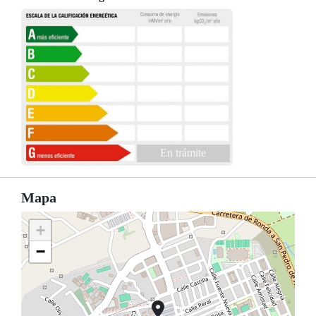
En trámite
Mapa
+
−