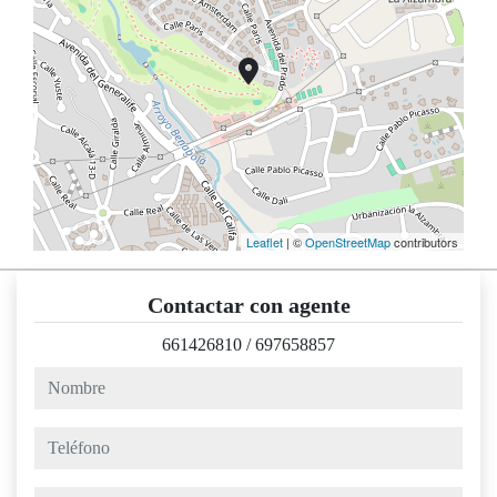
Leaflet
| ©
OpenStreetMap
contributors
Contactar con agente
661426810
/
697658857
nombre
teléfono