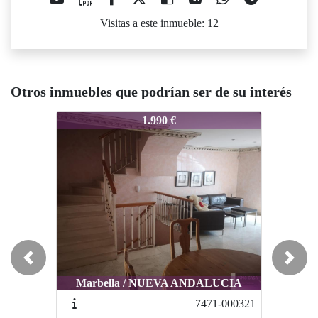
Visitas a este inmueble: 12
Otros inmuebles que podrían ser de su interés
8074-0055
8074-0055
1.990 €
1.850 €
Previous
Next
Marbella / NUEVA ANDALUCIA
Marbella / Nueva Andalucia
7471-000321
7954-0029