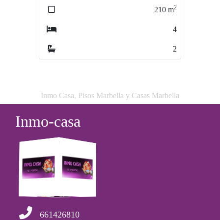
2
2
210
m
106
m
4
2
2
2
Inmo Casa, Pisos Marbella y Casas Marbella
Inmo-casa
661426810