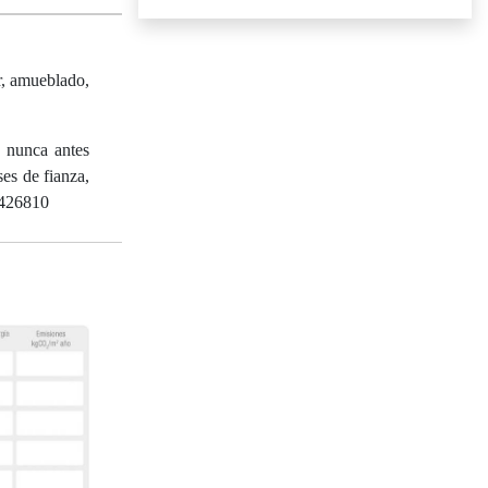
r, amueblado,
, nunca antes
ses de fianza,
61426810