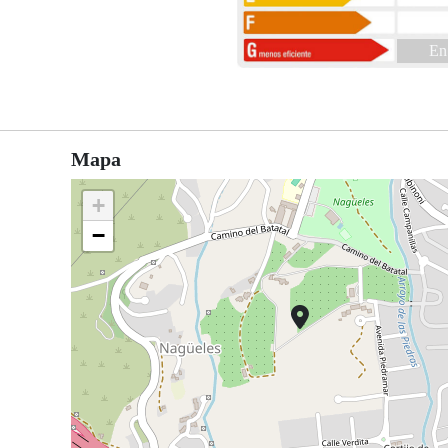
En
Mapa
+
−