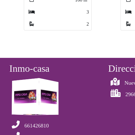
3
2
Inmo-casa
Direcc
Nuev
296
661426810