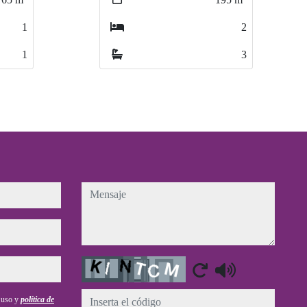
2
2
3
3
mensaje
Captcha
e uso y
política de