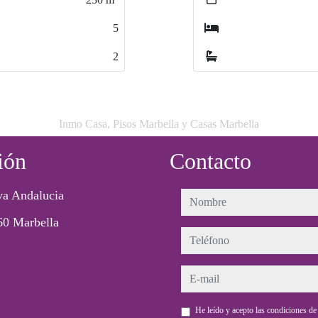
5
5
1
1
2
2
1
1
Inmo Casa, Pisos Marbella y Casas Marbella
ión
Contacto
a Andalucia
nombre
60 Marbella
teléfono
e-mail
He leído y acepto las condiciones d