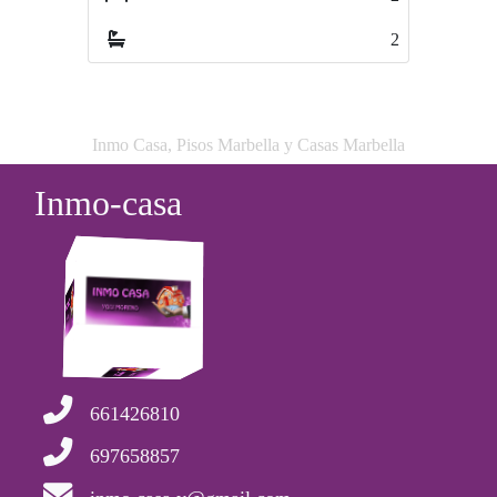
2
2
Inmo Casa, Pisos Marbella y Casas Marbella
Inmo-casa
661426810
697658857