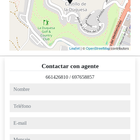
Leaflet
| ©
OpenStreetMap
contributors
Contactar con agente
661426810
/
697658857
nombre
teléfono
e-mail
mensaje