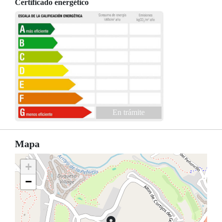
Certificado energético
En trámite
Mapa
+
−