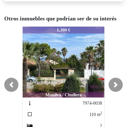
Otros inmuebles que podrían ser de su interés
8425-0034
8425-0034
8
1.300 €
1.400 €
Previous
Next
Manilva / Chullera
Manilva / chullera
7974-0038
8315-00890
2
2
110
m
130
m
2
2