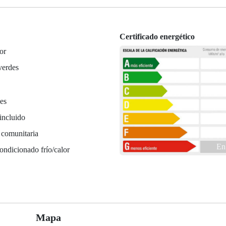
Certificado energético
or
verdes
es
incluido
 comunitaria
En
ondicionado frío/calor
Mapa