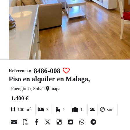
8486-008
Referencia:
Piso en alquiler en Malaga,
Fuengirola, Sohail
mapa
1.400 €
2
100 m
3
1
1
sur