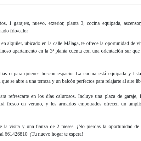
s, 1 garaje/s, nuevo, exterior, planta 3, cocina equipada, ascenso
nado frío/calor
n alquiler, ubicado en la calle Málaga, te ofrece la oportunidad de viv
inoso apartamento en la 3ª planta cuenta con una orientación sur que 
ias o para quienes buscan espacio. La cocina está equipada y list
ue se abre a una terraza y un balcón perfectos para relajarte al aire lib
para refrescarte en los días calurosos. Incluye una plaza de garaje,
rá fresco en verano, y los armarios empotrados ofrecen un ampli
de la visita y una fianza de 2 meses. ¡No pierdas la oportunidad de 
al 661426810. ¡Tu nuevo hogar te espera!