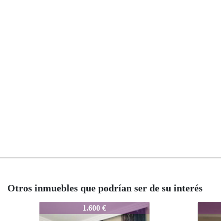
Otros inmuebles que podrían ser de su interés
8486-008
8486-008
8486-
8486
1.590 €
1.590 €