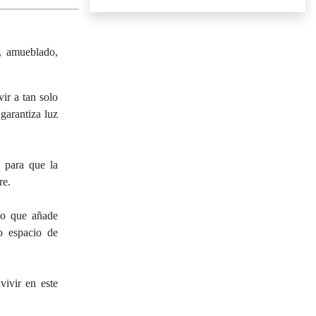
r, amueblado,
ir a tan solo
garantiza luz
a para que la
re.
 lo que añade
o espacio de
vivir en este