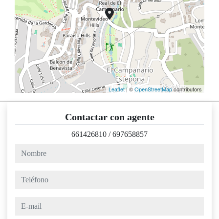
Leaflet
| ©
OpenStreetMap
contributors
Contactar con agente
661426810
/
697658857
nombre
teléfono
e-mail