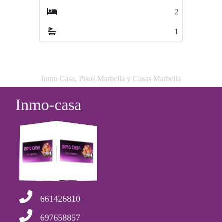
2
3
1
2
Inmo Casa, Pisos Marbella y Casas Marbella
Inmo-casa
661426810
697658857