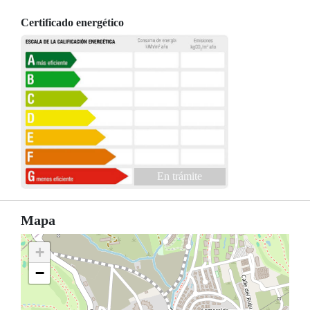
Certificado energético
En trámite
Mapa
+
−