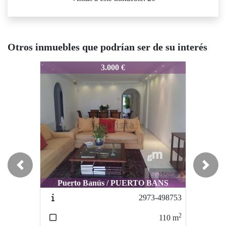
Otros inmuebles que podrían ser de su interés
7822-00099087
7822-00099087
78
3.000 €
1.600 €
Previous
Next
Puerto Banús / PUERTO BANS
Estepona / LA ALQUERIA
2973-498753
2022-34354583
2
2
110
m
160
m