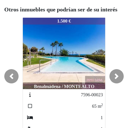
Otros inmuebles que podrían ser de su interés
8326-0068
8326-0068
83
1.500 €
1.150 €
Previous
Next
Benalmádena / MONTEALTO
Benalmádena / Montealto
7596-00023
7852-0078
2
2
65
m
85
m
1
2