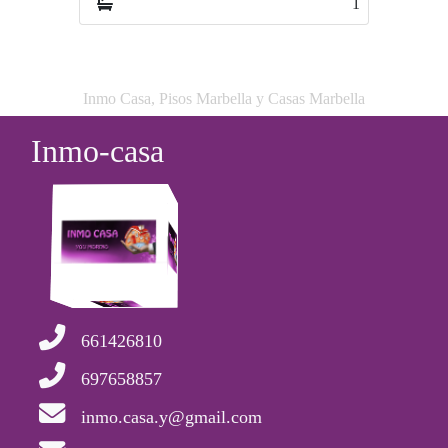
1
2
Inmo Casa, Pisos Marbella y Casas Marbella
Inmo-casa
661426810
697658857
inmo.casa.y@gmail.com