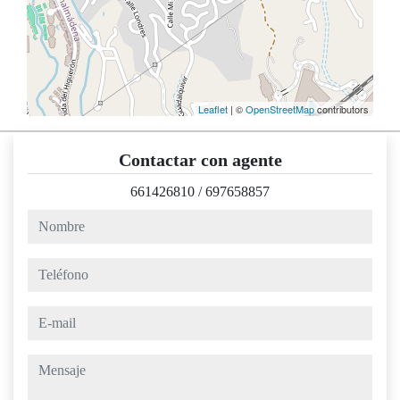
Leaflet
| ©
OpenStreetMap
contributors
Contactar con agente
661426810
/
697658857
nombre
teléfono
e-mail
mensaje