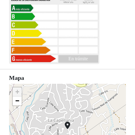
En trámite
Mapa
+
−