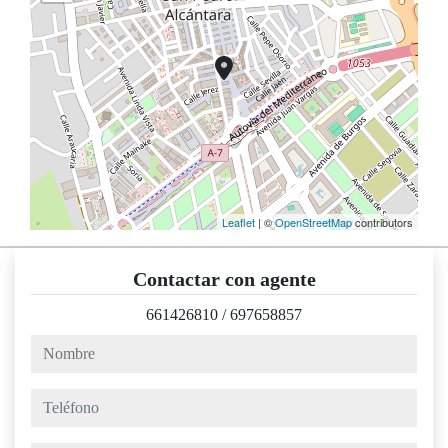
Leaflet
| ©
OpenStreetMap
contributors
Contactar con agente
661426810
/
697658857
nombre
teléfono