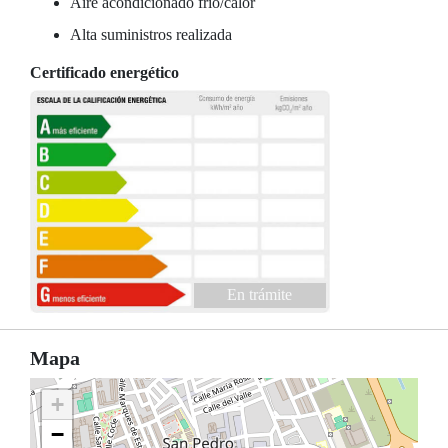
Aire acondicionado frío/calor
Alta suministros realizada
Certificado energético
En trámite
Mapa
+
−