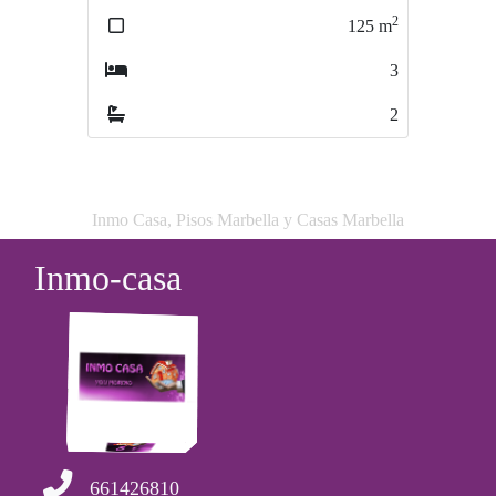
2
125
m
61
m
3
2
Inmo Casa, Pisos Marbella y Casas Marbella
Inmo-casa
661426810