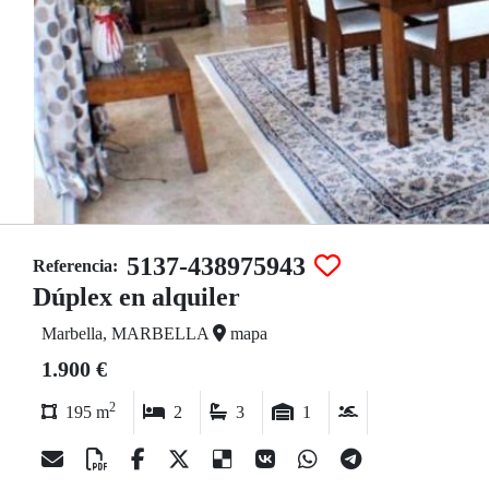
5137-438975943
Referencia:
Dúplex en alquiler
Marbella, MARBELLA
mapa
1.900 €
2
195 m
2
3
1