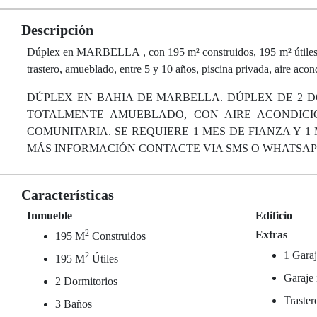
Descripción
Dúplex en MARBELLA , con 195 m² construidos, 195 m² útiles, 2 d
trastero, amueblado, entre 5 y 10 años, piscina privada, aire acond
DÚPLEX EN BAHIA DE MARBELLA. DÚPLEX DE 2 D
TOTALMENTE AMUEBLADO, CON AIRE ACONDICION
COMUNITARIA. SE REQUIERE 1 MES DE FIANZA Y 1
MÁS INFORMACIÓN CONTACTE VIA SMS O WHATSAPP A
Características
Inmueble
Edificio
2
Extras
195 M
Construidos
1 Garaj
2
195 M
Útiles
Garaje 
2 Dormitorios
Traster
3 Baños