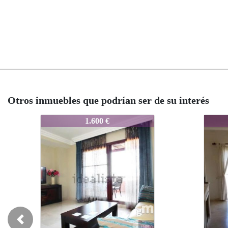
Otros inmuebles que podrían ser de su interés
5137-438975943
5137-438975943
1.590 €
1.590 €
Previous