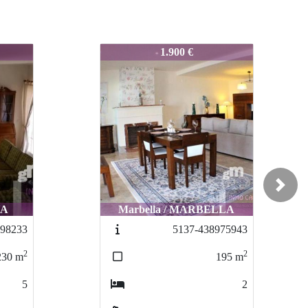
8167-0077
1.900 €
Next
YA
Marbella / MARBELLA
598233
5137-438975943
2
2
230
m
195
m
5
2