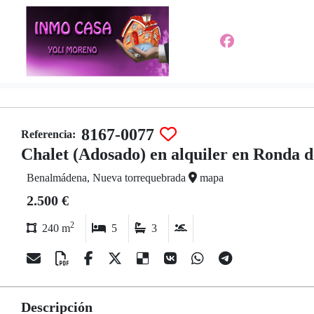
8167-0077
Referencia:
Chalet (Adosado) en alquiler en Ronda de
Benalmádena, Nueva torrequebrada
mapa
2.500 €
2
240 m
5
3
Descripción