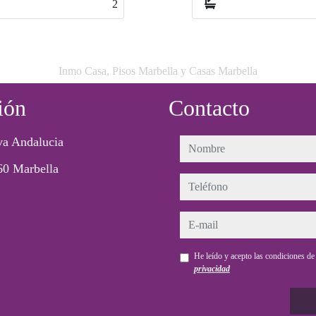
2
Inmo Casa, Pisos Marbella y Casas Marbella
ión
Contacto
a Andalucia
nombre
60 Marbella
teléfono
e-mail
He leído y acepto las condiciones d
privacidad