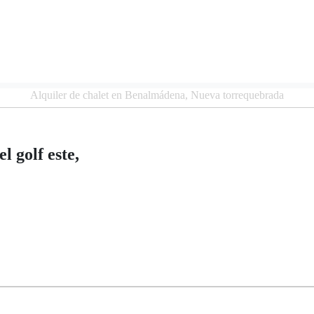
Alquiler de chalet en Benalmádena, Nueva torrequebrada
l golf este,