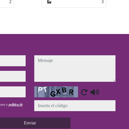
2
3
mensaje
Captcha
e uso y
política de
Enviar