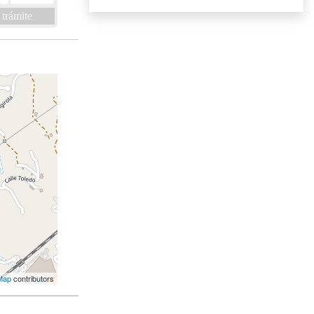
 trámite
Map
contributors