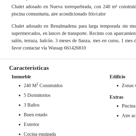
Chalet adosado en Nueva torrequebrada, con 240 m² construidos
piscina comunitaria, aire acondicionado frío/calor
Chalet adosado en Benalmadena para larga temporada sin mueb
supermercados, en lances de transporte. Recinto con aparcamiento
salón, terraza, balcón. 3 meses de fianza, mes en curso, 1 mes de
favor contactar vía Wassap 661426810
Características
Inmueble
Edificio
2
240 M
Construidos
Zonas 
5 Dormitorios
Extras
3 Baños
Piscina
Buen estado
Aire ac
Exterior
Cocina equipada