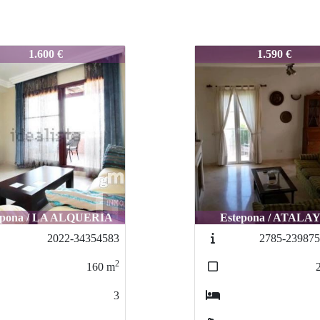
0077
8167-0077
1.600 €
1.590 €
epona / LA ALQUERIA
Estepona / ATALA
2022-34354583
2785-23987
2
160
m
3