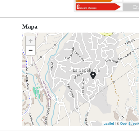
En
Mapa
+
−
Leaflet
| ©
OpenStreet