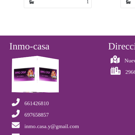
1
Inmo-casa
Direcc
Nuev
296
661426810
697658857
inmo.casa.y@gmail.com