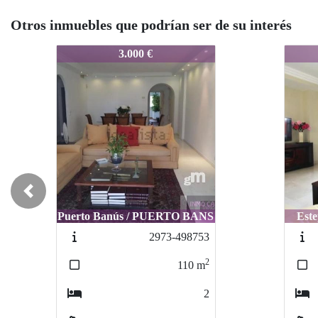
Otros inmuebles que podrían ser de su interés
8167-0077
8167-
3.000 €
Previous
Puerto Banús / PUERTO BANS
Est
2973-498753
2
110
m
2