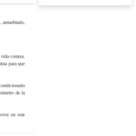
a, amueblado,
vida costera.
ista para que
acondicionado
lómetro de la
vivir en este