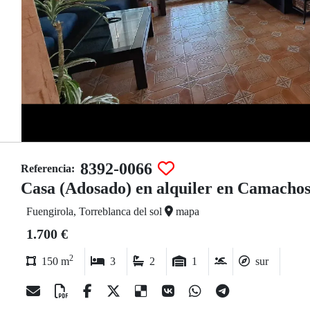
8392-0066
Referencia:
Casa (Adosado) en alquiler en Camachos
Fuengirola, Torreblanca del sol
mapa
1.700 €
2
150 m
3
2
1
sur