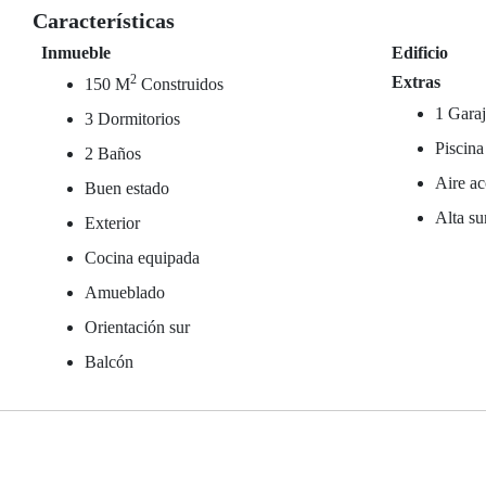
Características
Inmueble
Edificio
2
Extras
150 M
Construidos
1 Garaj
3 Dormitorios
Piscina
2 Baños
Aire ac
Buen estado
Alta su
Exterior
Cocina equipada
Amueblado
Orientación sur
Balcón