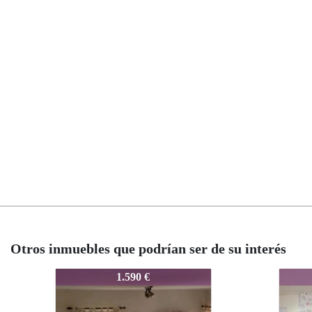
Otros inmuebles que podrían ser de su interés
8392-0066
8392-0066
8392-
8392
1.900 €
1.900 €