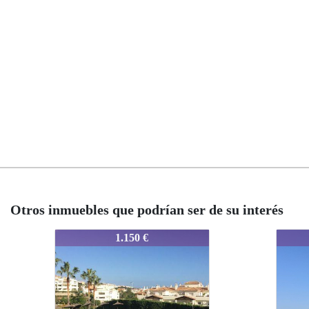
Otros inmuebles que podrían ser de su interés
7596-00023
7596-00023
€
1.600 €
1.600 €