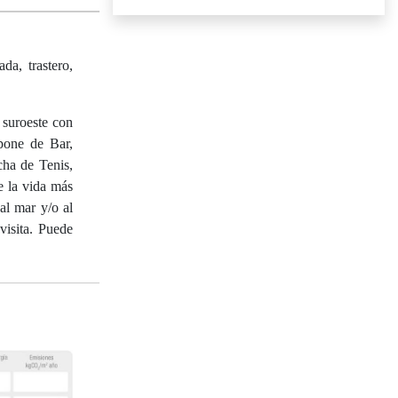
da, trastero,
 suroeste con
pone de Bar,
cha de Tenis,
e la vida más
al mar y/o al
visita. Puede