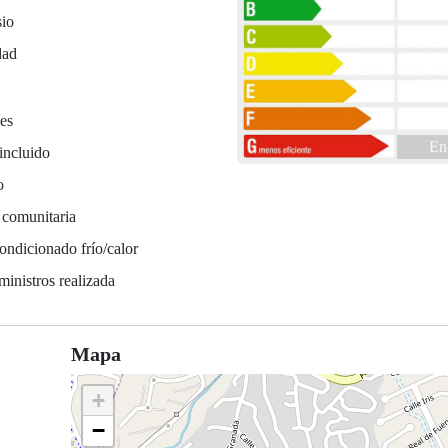
io
dad
es
En
incluido
o
 comunitaria
ondicionado frío/calor
ministros realizada
Mapa
+
−