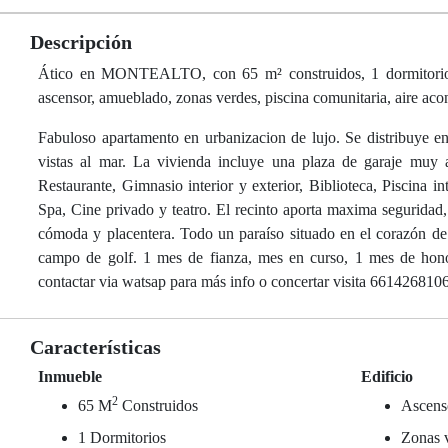
Descripción
Ático en MONTEALTO, con 65 m² construidos, 1 dormitorios, 1 
ascensor, amueblado, zonas verdes, piscina comunitaria, aire acon
Fabuloso apartamento en urbanizacion de lujo. Se distribuye en 
vistas al mar. La vivienda incluye una plaza de garaje muy 
Restaurante, Gimnasio interior y exterior, Biblioteca, Piscina i
Spa, Cine privado y teatro. El recinto aporta maxima seguridad
cómoda y placentera. Todo un paraíso situado en el corazón de 
campo de golf. 1 mes de fianza, mes en curso, 1 mes de honorar
contactar via watsap para más info o concertar visita 66142681
Características
Inmueble
Edificio
2
65 M
Construidos
Ascens
1 Dormitorios
Zonas 