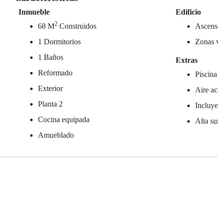
Inmueble
Edificio
2
68 M
Construidos
Ascens
1 Dormitorios
Zonas 
1 Baños
Extras
Reformado
Piscina
Exterior
Aire ac
Planta 2
Incluy
Cocina equipada
Alta su
Amueblado