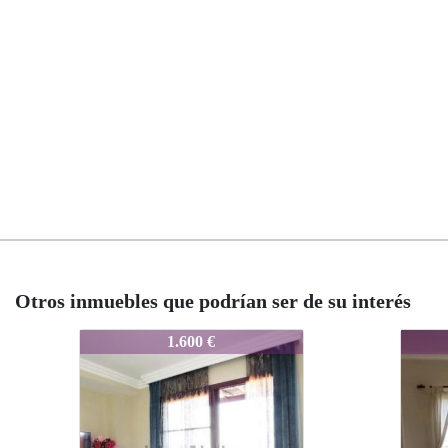
Otros inmuebles que podrían ser de su interés
8339-0099
8339-0099
1.590 €
1.590 €