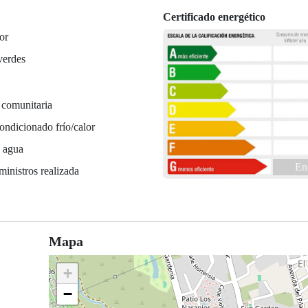
Certificado energético
or
verdes
 comunitaria
ondicionado frío/calor
e agua
En
ministros realizada
Mapa
+
−