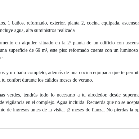
os, 1 baños, reformado, exterior, planta 2, cocina equipada, ascenso
incluye agua, alta suministros realizada
ento en alquiler, situado en la 2ª planta de un edificio con ascens
n una superficie de 69 m², este piso reformado cuenta con un luminoso
re.
os y un baño completo, además de una cocina equipada que te permiti
rá tu confort durante los cálidos meses de verano.
s verdes, tendrás todo lo necesario a tu alrededor, desde superme
 de vigilancia en el complejo. Agua incluida. Recuerda que no se acept
nte de ingresos antes de la visita. ¡2 meses de fianza. No pierdas la o